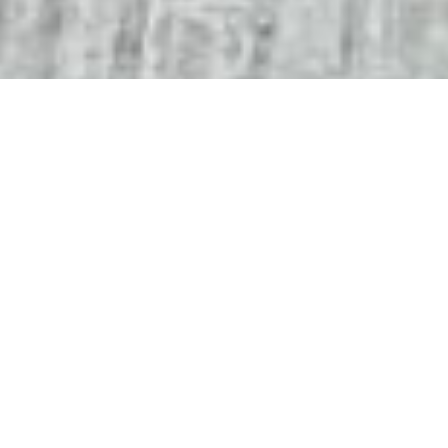
Dieses Yogasystem ist mit der Lehre von Sathya
Sai Baba verknüpft.
Die Lehre des Sathya Kantara Yoga erforscht Yoga in seiner
Ursprünglichkeit und seiner spirituellen Dimension. Der
Asana
physische Körper, der mithilfe der
erfahren wird,
führt durch die Erforschung des Atems, in Kombination mit