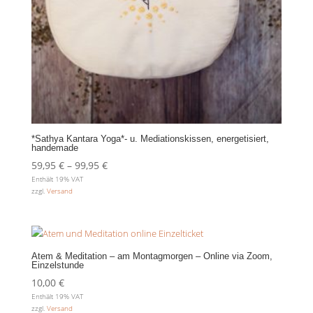
*Sathya Kantara Yoga*- u. Mediationskissen, energetisiert,
handemade
Preisspanne:
59,95
€
–
99,95
€
Enthält 19% VAT
59,95 €
zzgl.
Versand
bis
99,95 €
Atem & Meditation – am Montagmorgen – Online via Zoom,
Einzelstunde
10,00
€
Enthält 19% VAT
zzgl.
Versand