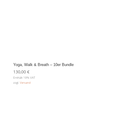
Yoga, Walk & Breath – 10er Bundle
130,00
€
Enthält 19% VAT
zzgl.
Versand