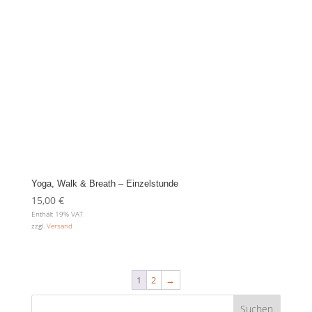
Yoga, Walk & Breath – Einzelstunde
15,00
€
Enthält 19% VAT
zzgl.
Versand
1
2
→